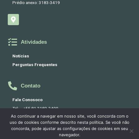
Prédio anexo: 3183-3419
M
a
p
-
m
Atividades
a
r
Notícias
k
Perguntas Frequentes
e
r
-
a
Contato
l
t
Fale Conosoco
Tel: +55 81 3183-3400
Ao continuar a navegar em nosso site, você concorda com o
E-mail: conservatorio@educacao.pe.gov.br
uso de cookies conforme descrito nesta política. Se você não
concorda, pode ajustar as configurações de cookies em seu
I
Y
navegador.